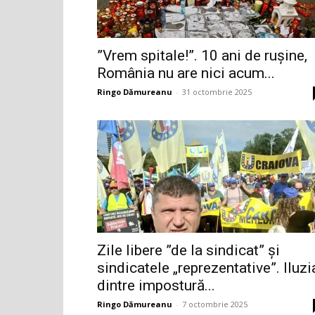
”Vrem spitale!”. 10 ani de rușine,
România nu are nici acum...
Ringo Dămureanu
-
31 octombrie 2025
Zile libere ”de la sindicat” și
sindicatele „reprezentative”. Iluzi
dintre impostură...
Ringo Dămureanu
-
7 octombrie 2025