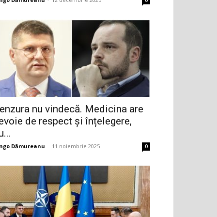
0
enzura nu vindecă. Medicina are
evoie de respect și înțelegere,
u...
ingo Dămureanu
-
11 noiembrie 2025
0