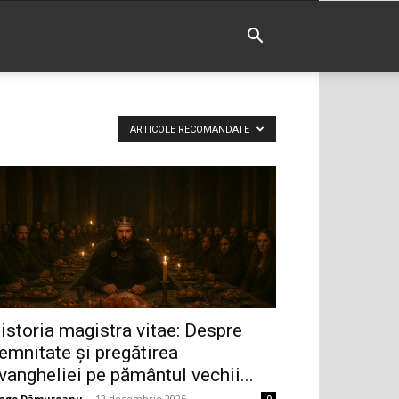
ARTICOLE RECOMANDATE
istoria magistra vitae: Despre
emnitate și pregătirea
vangheliei pe pământul vechii...
ingo Dămureanu
-
12 decembrie 2025