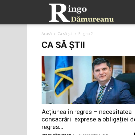
Ringo
Acasă
Ca să știi
Pagina 2
Dămurea
CA SĂ ȘTII
Acțiunea în regres – necesitatea
consacrării exprese a obligației d
regres...
Ringo Dămureanu
-
20 decembrie 2025