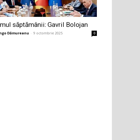
mul săptămânii: Gavril Bolojan
ingo Dămureanu
-
9 octombrie 2025
0