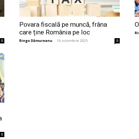
Povara fiscală pe muncă, frâna
O
care ține România pe loc
R
Ringo Dămureanu
-
16 octombrie 2025
0
0
a
0