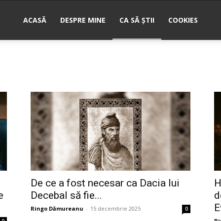
ACASĂ
DESPRE MINE
CA SĂ ȘTII
COOKIES
nu
De ce a fost necesar ca Dacia lui
H
e
Decebal să fie...
d
E
Ringo Dămureanu
-
15 decembrie 2025
0
R