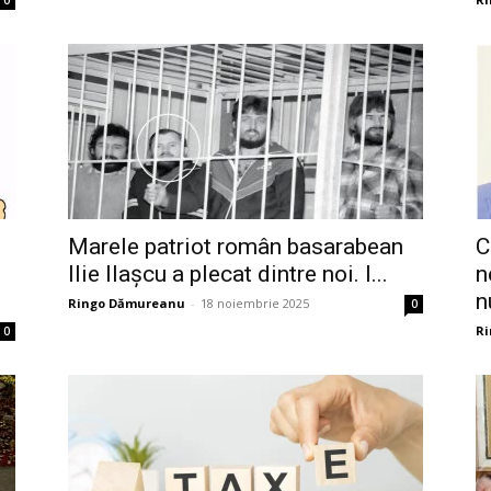
0
Marele patriot român basarabean
C
Ilie Ilașcu a plecat dintre noi. I...
n
n
Ringo Dămureanu
-
18 noiembrie 2025
0
R
0