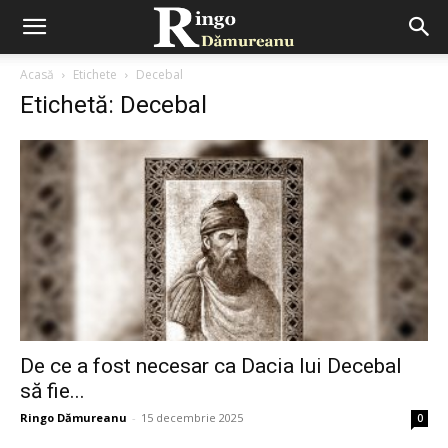
Acasă
Etichete
Decebal
Etichetă: Decebal
De ce a fost necesar ca Dacia lui Decebal
să fie...
Ringo Dămureanu
-
15 decembrie 2025
0