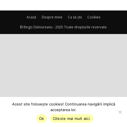
Acasă
Despre mine
Ca să știi
Cookies
© Ringo Dămureanu - 2025 Toate drepturile rezervate.
Acest site foloseşte cookies! Continuarea navigării implică
acceptarea lor.
Ok
Citeste mai mult aici.