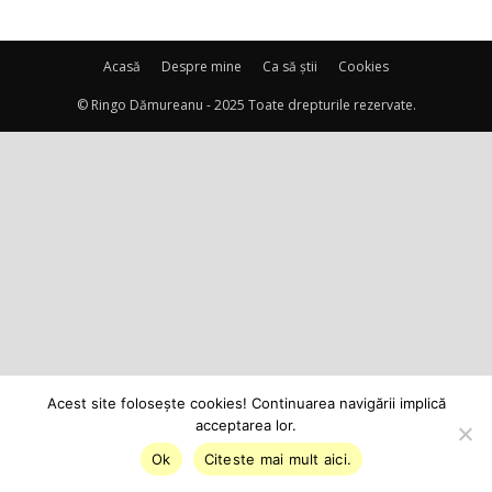
Acasă
Despre mine
Ca să știi
Cookies
© Ringo Dămureanu - 2025 Toate drepturile rezervate.
Acest site foloseşte cookies! Continuarea navigării implică
acceptarea lor.
Ok
Citeste mai mult aici.