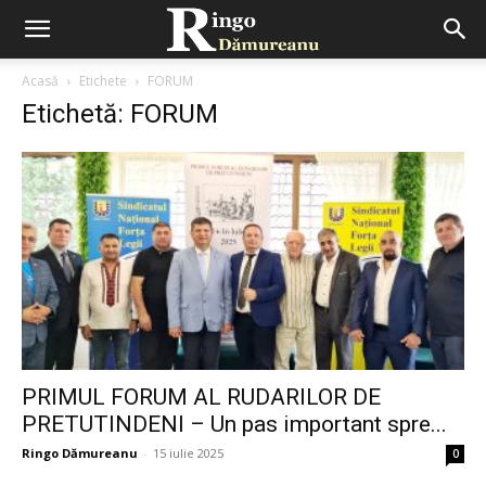
Acasă
Etichete
FORUM
Etichetă: FORUM
PRIMUL FORUM AL RUDARILOR DE
PRETUTINDENI – Un pas important spre...
Ringo Dămureanu
-
15 iulie 2025
0