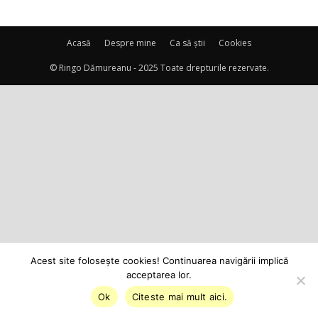
Acasă
Despre mine
Ca să știi
Cookies
© Ringo Dămureanu - 2025 Toate drepturile rezervate.
Acest site foloseşte cookies! Continuarea navigării implică
acceptarea lor.
Ok
Citeste mai mult aici.