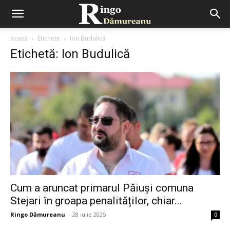
Acasă
Etichete
Ion Budulică
Etichetă: Ion Budulică
Cum a aruncat primarul Păiuși comuna
Stejari în groapa penalităților, chiar...
Ringo Dămureanu
-
28 iulie 2025
0