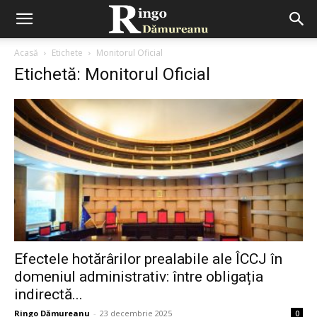
Acasă
Etichete
Monitorul Oficial
Etichetă: Monitorul Oficial
Efectele hotărârilor prealabile ale ÎCCJ în
domeniul administrativ: între obligația
indirectă...
Ringo Dămureanu
-
23 decembrie 2025
0