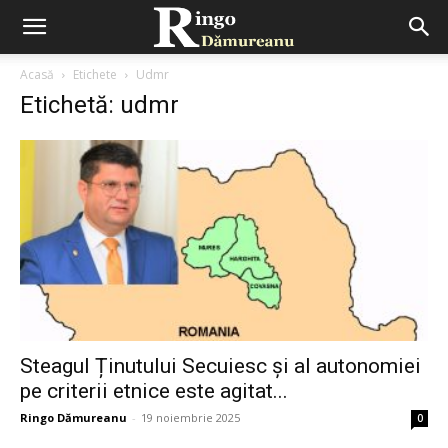
Acasă
Etichete
Udmr
Etichetă: udmr
Steagul Ținutului Secuiesc și al autonomiei
pe criterii etnice este agitat...
Ringo Dămureanu
-
19 noiembrie 2025
0