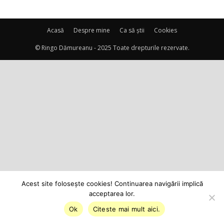
Acasă
Despre mine
Ca să știi
Cookies
© Ringo Dămureanu - 2025 Toate drepturile rezervate.
Acest site foloseşte cookies! Continuarea navigării implică
acceptarea lor.
Ok
Citeste mai mult aici.