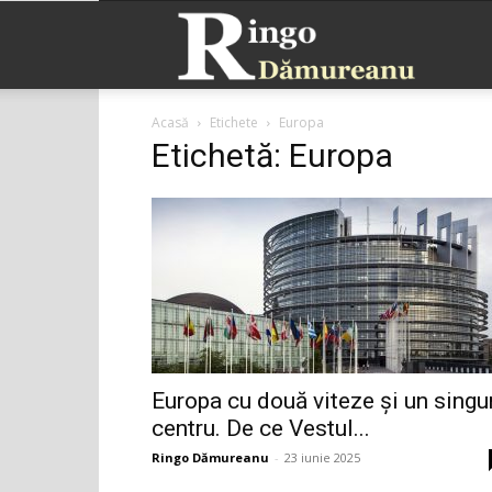
Ringo
Acasă
Etichete
Europa
Dămurea
Etichetă: Europa
Europa cu două viteze și un singu
centru. De ce Vestul...
Ringo Dămureanu
-
23 iunie 2025