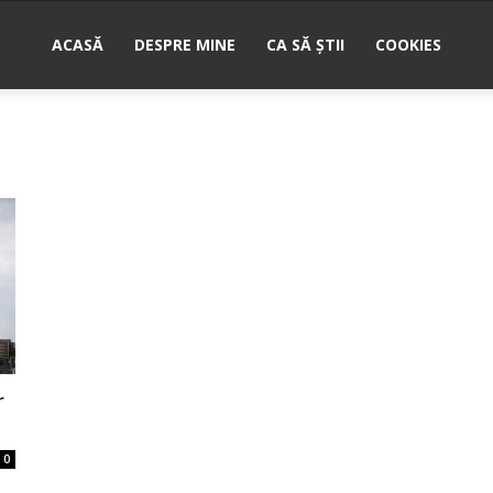
ACASĂ
DESPRE MINE
CA SĂ ȘTII
COOKIES
nu
r
0