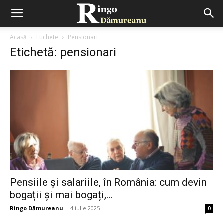
Acasă
Etichete
Pensionari
Etichetă: pensionari
Pensiile și salariile, în România: cum devin
bogații și mai bogați,...
Ringo Dămureanu
-
4 iulie 2025
0