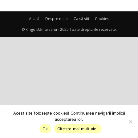
Acasă
Despre mine
Ca să știi
Cookies
© Ringo Dămureanu - 2025 Toate drepturile rezervate.
Acest site foloseşte cookies! Continuarea navigării implică
acceptarea lor.
Ok
Citeste mai mult aici.