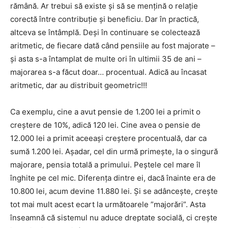
rămână. Ar trebui să existe și să se mențină o relație
corectă între contribuție și beneficiu. Dar în practică,
altceva se întâmplă. Deși în continuare se colectează
aritmetic, de fiecare dată când pensiile au fost majorate –
și asta s-a întamplat de multe ori în ultimii 35 de ani –
majorarea s-a făcut doar… procentual. Adică au încasat
aritmetic, dar au distribuit geometric!!!
Ca exemplu, cine a avut pensie de 1.200 lei a primit o
creștere de 10%, adică 120 lei. Cine avea o pensie de
12.000 lei a primit aceeași creștere procentuală, dar ca
sumă 1.200 lei. Așadar, cel din urmă primește, la o singură
majorare, pensia totală a primului. Peștele cel mare îl
înghite pe cel mic. Diferența dintre ei, dacă înainte era de
10.800 lei, acum devine 11.880 lei. Și se adâncește, crește
tot mai mult acest ecart la următoarele ”majorări”. Asta
înseamnă că sistemul nu aduce dreptate socială, ci crește