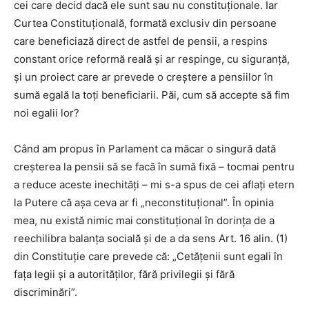
cei care decid dacă ele sunt sau nu constituționale. Iar
Curtea Constituțională, formată exclusiv din persoane
care beneficiază direct de astfel de pensii, a respins
constant orice reformă reală și ar respinge, cu siguranță,
și un proiect care ar prevede o creștere a pensiilor în
sumă egală la toți beneficiarii. Păi, cum să accepte să fim
noi egalii lor?
Când am propus în Parlament ca măcar o singură dată
creșterea la pensii să se facă în sumă fixă – tocmai pentru
a reduce aceste inechități – mi s-a spus de cei aflați etern
la Putere că așa ceva ar fi „neconstituțional”. În opinia
mea, nu există nimic mai constituțional în dorința de a
reechilibra balanța socială și de a da sens Art. 16 alin. (1)
din Constituție care prevede că: „Cetățenii sunt egali în
fața legii și a autorităților, fără privilegii și fără
discriminări”.