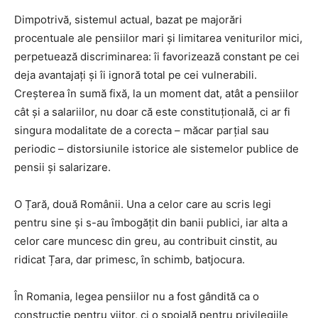
Dimpotrivă, sistemul actual, bazat pe majorări
procentuale ale pensiilor mari și limitarea veniturilor mici,
perpetuează discriminarea: îi favorizează constant pe cei
deja avantajați și îi ignoră total pe cei vulnerabili.
Creșterea în sumă fixă, la un moment dat, atât a pensiilor
cât și a salariilor, nu doar că este constituțională, ci ar fi
singura modalitate de a corecta – măcar parțial sau
periodic – distorsiunile istorice ale sistemelor publice de
pensii și salarizare.
O Țară, două Românii. Una a celor care au scris legi
pentru sine și s-au îmbogățit din banii publici, iar alta a
celor care muncesc din greu, au contribuit cinstit, au
ridicat Țara, dar primesc, în schimb, batjocura.
În Romania, legea pensiilor nu a fost gândită ca o
construcție pentru viitor, ci o spoială pentru privilegiile