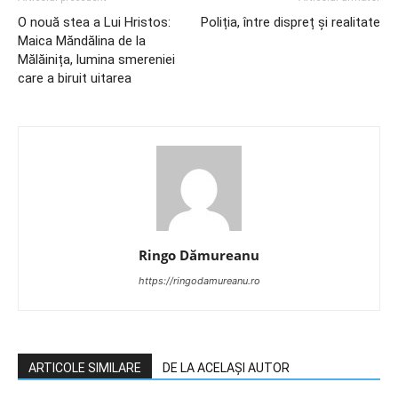
O nouă stea a Lui Hristos:
Poliția, între dispreț și realitate
Maica Măndălina de la
Mălăinița, lumina smereniei
care a biruit uitarea
Ringo Dămureanu
https://ringodamureanu.ro
ARTICOLE SIMILARE
DE LA ACELAȘI AUTOR