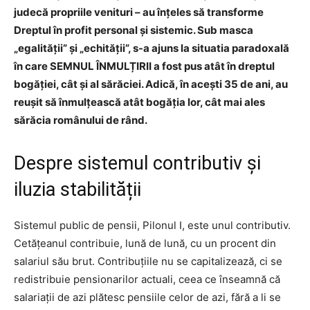
judecă propriile venituri – au înțeles să transforme
Dreptul în profit personal și sistemic. Sub masca
„egalității” și „echității”, s-a ajuns la situatia paradoxală
în care SEMNUL ÎNMULȚIRII a fost pus atât în dreptul
bogăției, cât și al sărăciei. Adică, în acești 35 de ani, au
reușit să înmulțească atât bogăția lor, cât mai ales
sărăcia românului de rând.
Despre sistemul contributiv și
iluzia stabilității
Sistemul public de pensii, Pilonul I, este unul contributiv.
Cetățeanul contribuie, lună de lună, cu un procent din
salariul său brut. Contribuțiile nu se capitalizează, ci se
redistribuie pensionarilor actuali, ceea ce înseamnă că
salariații de azi plătesc pensiile celor de azi, fără a li se