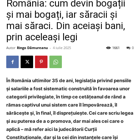
România: cum devin bogații
și mai bogați, iar săracii și
mai săraci. Din aceiași bani,
prin aceleași legi
Autor
Ringo Dămureanu
-
4 iulie 2025
1661
0
În România ultimilor 35 de ani, legislația privind pensiile
și salariile a fost sistematic construită în favoarea unor
categorii privilegiate, în timp ce cetățeanul de rând a
rămas captivul unui sistem care îl împovărează, îl
sărăcește și, în final, îl disprețuiește. Cei care scriu legea
și au puterea de a o promova, dar mai ales cei care o
aplică – mă refer aici la judecătorii Curții
Constituționale, dar și la cei din instanțele care își