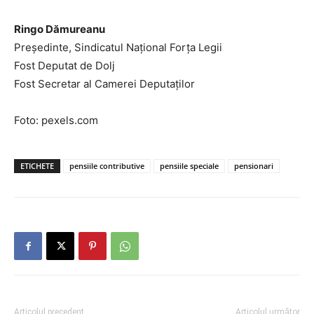
Ringo Dămureanu
Președinte, Sindicatul Naţional Forța Legii
Fost Deputat de Dolj
Fost Secretar al Camerei Deputaților
Foto: pexels.com
ETICHETE
pensiile contributive
pensiile speciale
pensionari
Articolul precedent
Articolul următor