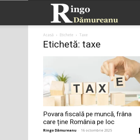
Ringo
Acasă
Etichete
Taxe
Dămurea
Etichetă: taxe
Povara fiscală pe muncă, frâna
care ține România pe loc
Ringo Dămureanu
-
16 octombrie 2025