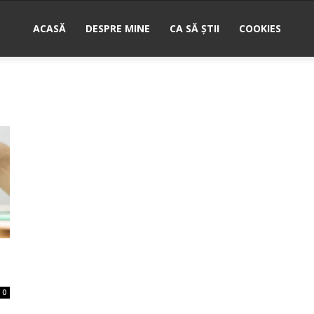
ACASĂ
DESPRE MINE
CA SĂ ȘTII
COOKIES
nu
0