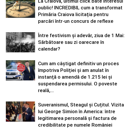
La Craiova, ultimul click bate interesul
public! INCREDIBIL cum a transformat
Primăria Craiova licitația pentru
parcări într-un concurs de reflexe
Între festivism și adevăr, ziua de 1 Mai:
Sărbătoare sau zi oarecare în
calendar?
Cum am câștigat definitiv un proces
împotriva Poliției și am anulat în
instanță o amendă de 1.215 lei și
suspendarea permisului. O poveste
reală,...
Suveranismul, Steagul și Cuțitul. Vizita
lui George Simion în America: între
legitimarea personală și factura de
credibilitate pe numele României