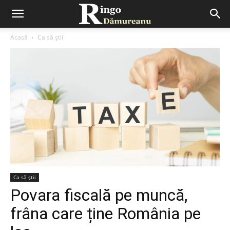
Acasă
Ca să știi
Ca să știi
Povara fiscală pe muncă,
frâna care ține România pe