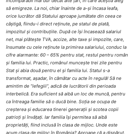
incomparabil mai dur decât alte ţări, în care aceştia aleg
să emigreze. La noi, chiar înainte de a-şi încasa leafa,
orice lucrător dă Statului aproape jumătate din ceea ce
câştigă, fiindu-i direct reţinute, pe statul de plată,
impozitul şi contribuţiile. După ce îşi încasează salariul
net, mai plăteşte TVA, accize, alte taxe şi impozite, care,
însumate cu cele reţinute la primirea salariului, conduc la
cifre alarmante: 60 – 65% pentru stat, restul pentru român
şi familia lui. Practic, românul munceşte trei zile pentru
Stat şi abia două pentru el şi familia lui. Statul s-a
transformat, aşadar, în cămătar cu acte în regulă! Să ne
amintim de ”lefegiii”, adică de lucrătorii din perioada
interbelică. Era suficient să aibă un loc de muncă, pentru
ca întreaga familie să o ducă bine. Soţia se ocupa de
creşterea şi educarea tinerei generaţii şi scotea copii
patrioţi şi învăţaţi. Iar familia îşi permitea să aibă
proprietăţi, fiind inclusă în clasa de mijloc. Unde este
acum clasa de mijloc în România? Aproape că a dispărut.