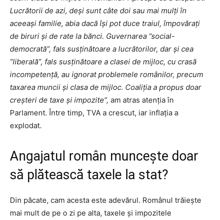
Lucrătorii de azi, deşi sunt câte doi sau mai mulţi în
aceeaşi familie, abia dacă îşi pot duce traiul, împovăraţi
de biruri şi de rate la bănci. Guvernarea ”social-
democrată”, fals susţinătoare a lucrătorilor, dar şi cea
”liberală”, fals susţinătoare a clasei de mijloc, cu crasă
incompetenţă, au ignorat problemele românilor, precum
taxarea muncii şi clasa de mijloc. Coaliţia a propus doar
creşteri de taxe şi impozite”,
am atras atenția în
Parlament. Între timp, TVA a crescut, iar inflația a
explodat.
Angajatul român muncește doar
să plătească taxele la stat?
Din păcate, cam acesta este adevărul. Românul trăiește
mai mult de pe o zi pe alta, taxele și impozitele