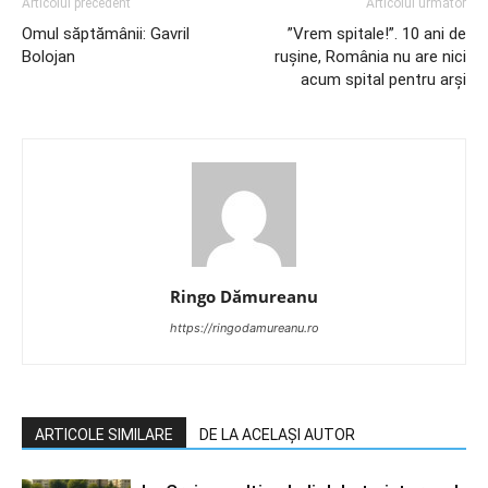
Articolul precedent
Articolul următor
Omul săptămânii: Gavril
”Vrem spitale!”. 10 ani de
Bolojan
rușine, România nu are nici
acum spital pentru arși
Ringo Dămureanu
https://ringodamureanu.ro
ARTICOLE SIMILARE
DE LA ACELAȘI AUTOR