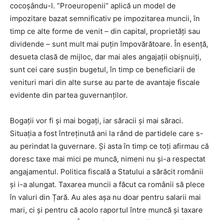
cocoșându-l. ”Proeuropenii” aplică un model de
impozitare bazat semnificativ pe impozitarea muncii, în
timp ce alte forme de venit – din capital, proprietăți sau
dividende – sunt mult mai puțin împovărătoare. În esență,
desueta clasă de mijloc, dar mai ales angajații obișnuiți,
sunt cei care susțin bugetul, în timp ce beneficiarii de
venituri mari din alte surse au parte de avantaje fiscale
evidente din partea guvernanților.
Bogații vor fi și mai bogați, iar săracii și mai săraci.
Situația a fost întreținută ani la rând de partidele care s-
au perindat la guvernare. Și asta în timp ce toți afirmau că
doresc taxe mai mici pe muncă, nimeni nu și-a respectat
angajamentul. Politica fiscală a Statului a sărăcit românii
și i-a alungat. Taxarea muncii a făcut ca românii să plece
în valuri din Țară. Au ales așa nu doar pentru salarii mai
mari, ci și pentru că acolo raportul între muncă și taxare