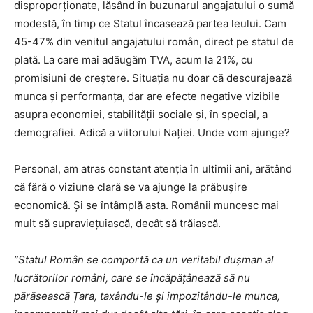
disproporționate, lăsând în buzunarul angajatului o sumă
modestă, în timp ce Statul încasează partea leului. Cam
45-47% din venitul angajatului român, direct pe statul de
plată. La care mai adăugăm TVA, acum la 21%, cu
promisiuni de creștere. Situația nu doar că descurajează
munca și performanța, dar are efecte negative vizibile
asupra economiei, stabilității sociale și, în special, a
demografiei. Adică a viitorului Nației. Unde vom ajunge?
Personal, am atras constant atenția în ultimii ani, arătând
că fără o viziune clară se va ajunge la prăbușire
economică. Și se întâmplă asta. Românii muncesc mai
mult să supraviețuiască, decât să trăiască.
”Statul Român se comportă ca un veritabil duşman al
lucrătorilor români, care se încăpăţânează să nu
părăsească Țara, taxându-le şi impozitându-le munca,