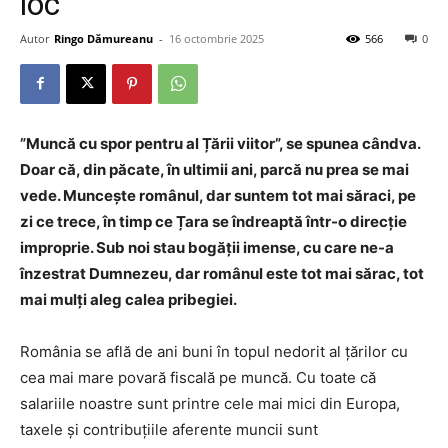
loc
Autor
Ringo Dămureanu
-
16 octombrie 2025
566
0
”Muncă cu spor pentru al Țării viitor”, se spunea cândva.
Doar că, din păcate, în ultimii ani, parcă nu prea se mai
vede. Muncește românul, dar suntem tot mai săraci, pe
zi ce trece, în timp ce Țara se îndreaptă într-o direcție
improprie. Sub noi stau bogății imense, cu care ne-a
înzestrat Dumnezeu, dar românul este tot mai sărac, tot
mai mulți aleg calea pribegiei.
România se află de ani buni în topul nedorit al țărilor cu
cea mai mare povară fiscală pe muncă. Cu toate că
salariile noastre sunt printre cele mai mici din Europa,
taxele și contribuțiile aferente muncii sunt