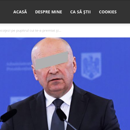
ACASĂ
DESPRE MINE
CA SĂ ȘTII
COOKIES
oțezi pe pupitrul cui te-a premiat și...
nu