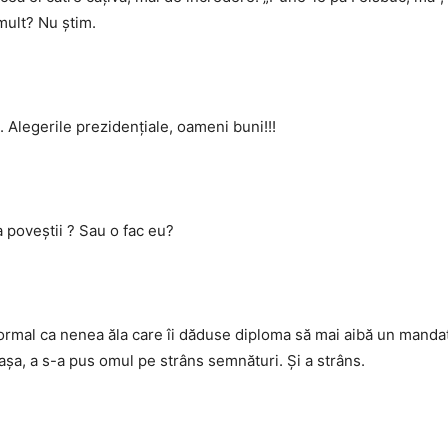
mult? Nu știm.
. Alegerile prezidențiale, oameni buni!!!
a poveștii ? Sau o fac eu?
normal ca nenea ăla care îi dăduse diploma să mai aibă un manda
i așa, a s-a pus omul pe strâns semnături. Și a strâns.