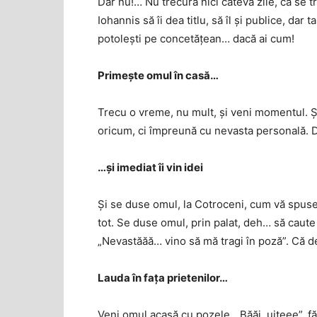
Dar nu!… Nu trecură nici câteva zile, că se t
Iohannis să îi dea titlu, să îl și publice, da
potolești pe concetățean… dacă ai cum!
Primește omul în casă…
Trecu o vreme, nu mult, și veni momentul. Și 
oricum, ci împreună cu nevasta personală. D
…și imediat îi vin idei
Și se duse omul, la Cotroceni, cum vă spusei
tot. Se duse omul, prin palat, deh… să caute 
„Nevastăăă… vino să mă tragi în poză”. Că d
Lauda în fața prietenilor…
Veni omul acasă cu pozele. „Băăi, uiteee”, fă