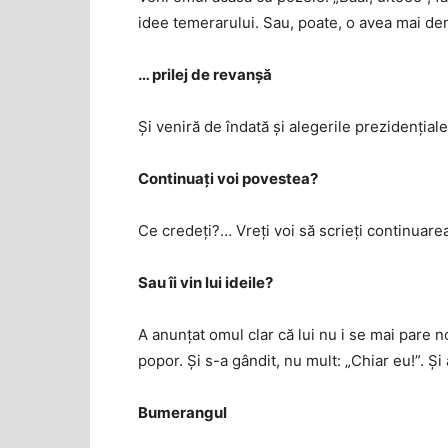
idee temerarului. Sau, poate, o avea mai de
… prilej de revanșă
Și veniră de îndată și alegerile prezidențiale
Continuați voi povestea?
Ce credeți?… Vreți voi să scrieți continuare
Sau îi vin lui ideile?
A anunțat omul clar că lui nu i se mai pare 
popor. Și s-a gândit, nu mult: „Chiar eu!”. Ș
Bumerangul