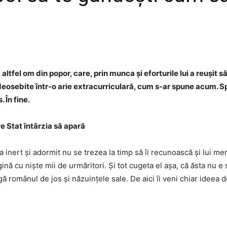
tfel om din popor, care, prin munca și eforturile lui a reușit 
eosebite într-o arie extracurriculară, cum s-ar spune acum. Spre
 În fine.
 Stat întârzia să apară
 inert și adormit nu se trezea la timp să îi recunoască și lui me
ină cu niște mii de urmăritori. Și tot cugeta el așa, că ăsta nu e
ă românul de jos și năzuințele sale. De aici îi veni chiar ideea