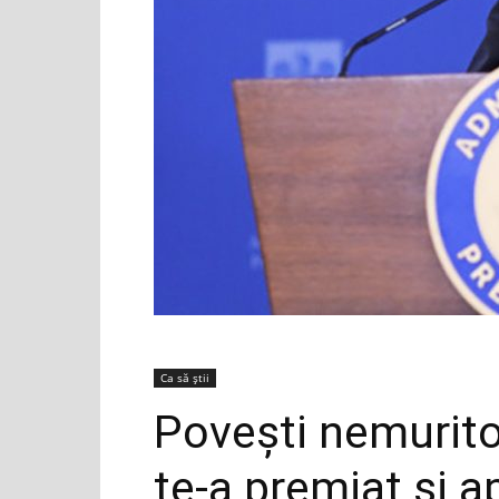
Ca să știi
Povești nemurito
te-a premiat și a