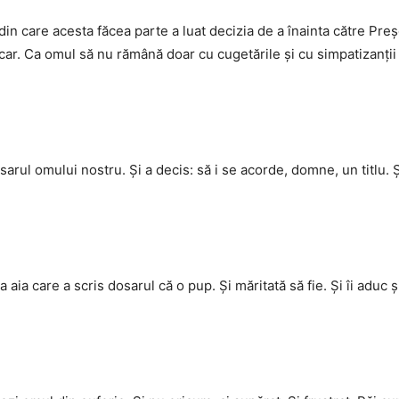
din care acesta făcea parte a luat decizia de a înainta către P
r. Ca omul să nu rămână doar cu cugetările și cu simpatizanții v
sarul omului nostru. Și a decis: să i se acorde, domne, un titlu. Și
aia care a scris dosarul că o pup. Și măritată să fie. Și îi aduc și 