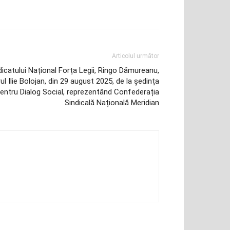
Articolul următor
dicatului Național Forța Legii, Ringo Dămureanu,
ul Ilie Bolojan, din 29 august 2025, de la ședința
 pentru Dialog Social, reprezentând Confederația
Sindicală Națională Meridian