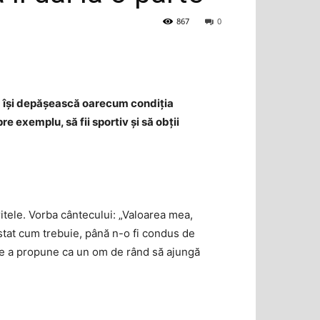
867
0
să își depășească oarecum condiția
 exemplu, să fii sportiv și să obții
ritele. Vorba cântecului: „Valoarea mea,
 stat cum trebuie, până n-o fi condus de
 de a propune ca un om de rând să ajungă