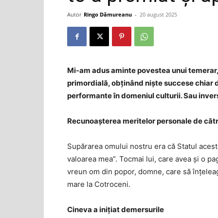
Autor
Ringo Dămureanu
-
20 august 2025
Mi-am adus aminte povestea unui temerar, al
primordială, obținând niște succese chiar d
performante în domeniul culturii. Sau invers.
Recunoașterea meritelor personale de către
Supărarea omului nostru era că Statul acesta
valoarea mea”. Tocmai lui, care avea și o pag
vreun om din popor, domne, care să înțeleag
mare la Cotroceni.
Cineva a inițiat demersurile