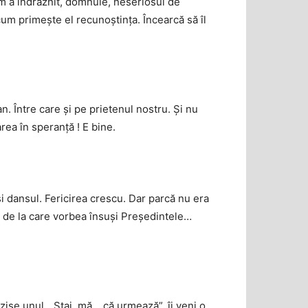
cum a îndrăznit, domnule, neseriosul de
l cum primește el recunoștința. Încearcă să îl
n. Între care și pe prietenul nostru. Și nu
ea în speranță ! E bine.
și dansul. Fericirea crescu. Dar parcă nu era
ă, de la care vorbea însuși Președintele…
zise unul. „Stai, mă… că urmează”, îi veni o