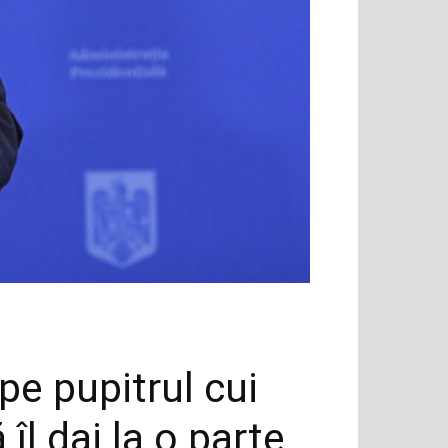
e pupitrul cui
îl dai la o parte