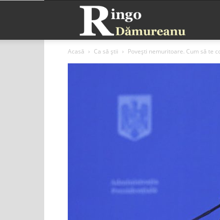
Ringo
Acasă
Ca să știi
Povești nemuritoare. Cum să te coc
Dămurea