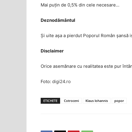
Mai puțin de 0,5% din cele necesare…
Deznodământul
Și uite așa a pierdut Poporul Român șansă is
Disclaimer
Orice asemănare cu realitatea este pur întâm
Foto:
digi24.ro
ETICHETE
Cotroceni
Klaus Iohannis
popor