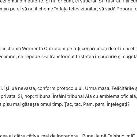
rezi omul din euforie. Și nu oricum, ci supărat. Și frustrat. Păi 
r taman pe el să nu îl cheme în fața televiziunilor, să vadă Poporu
ii chemă Werner la Cotroceni pe toți cei premiați de el în acel a
oamne, ce repede s-a transformat tristețea în bucurie și cugetar
. Își luă nevasta, conform protocolului. Urmă masa. Felicitările 
privata. Și, hop: tribuna. Întâlni tribuna! Aia cu emblema oficial
e pișu mai găsește omul timp. Țac, țac. Pam, pam. Înțelegeți?
cea el către câțiva, mai de încredere. „Pune-le pă Feisbuc, mă”, 