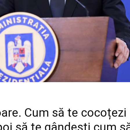
are. Cum să te cocoțezi p
poi să te gândești cum să 