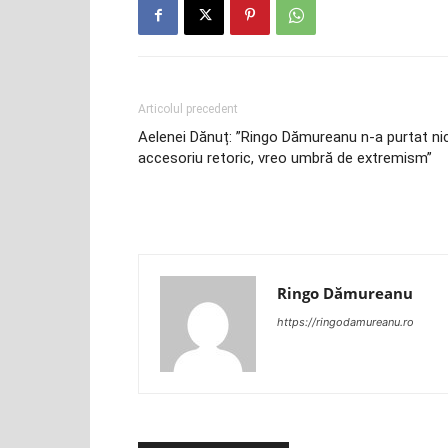
Articolul precedent
Aelenei Dănuț: ”Ringo Dămureanu n-a purtat nic
accesoriu retoric, vreo umbră de extremism”
Ringo Dămureanu
https://ringodamureanu.ro